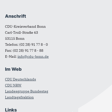
Anschrift
Fußbereich
CDU-Kreisverband Bonn
Carl-Troll-Straße 63
53115
Bonn
Telefon:
(02 28) 91 77 8 - 0
Fax:
(02 28) 91 77 8 - 88
E-Mail:
info@cdu-bonn.de
Im Web
CDU Deutschlands
CDU NRW
Landesgruppe Bundestag
Landtagsfraktion
Links