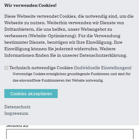
Seite versenden
Wir verwenden Cookies!
Diese Webseite verwendet Cookies, die notwendig sind, um die
Vielen Dank, dass Sie die Inhalte unserer Homepage
Webseite zu nutzen. Weiterhin verwenden wir Dienste von
weiterempfehlen.
Drittanbietern, die uns helfen, unser Webangebot zu
verbessern (Website-Optimierung). Für die Verwendung
Anmerkung: Ihre E-Mail-Adresse wird benötigt um die
bestimmter Dienste, benötigen wir Ihre Einwilligung. Ihre
Personen, denen Sie die Seite weiterempfehlen, zu
Einwilligung können Sie jederzeit widerrufen. Weitere
informieren, von wem die Empfehlung kommt, und dass es
Informationen finden Sie in unserer Datenschutzerklärung.
kein Spam ist.
Technisch notwendige Cookies (
Individuelle Einstellungen
)
Das mit * gekennzeichnete Feld ist ein Pflichtfeld.
Notwendige Cookies ermöglichen grundlegende Funktionen und sind für
das einwandfreie Funktionieren der Website notwendig.
Eigene E-Mail-Adresse
*
Eigener Name
*
Datenschutz
Impressum
Senden an
*