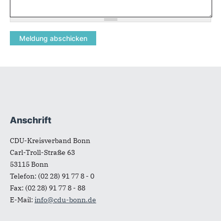
Anschrift
Fußbereich
CDU-Kreisverband Bonn
Carl-Troll-Straße 63
53115
Bonn
Telefon:
(02 28) 91 77 8 - 0
Fax:
(02 28) 91 77 8 - 88
E-Mail:
info@cdu-bonn.de