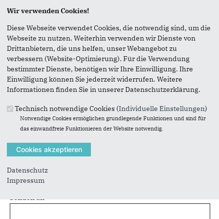
Seite versenden
Wir verwenden Cookies!
Diese Webseite verwendet Cookies, die notwendig sind, um die
Vielen Dank, dass Sie die Inhalte unserer Homepage
Webseite zu nutzen. Weiterhin verwenden wir Dienste von
weiterempfehlen.
Drittanbietern, die uns helfen, unser Webangebot zu
verbessern (Website-Optimierung). Für die Verwendung
Anmerkung: Ihre E-Mail-Adresse wird benötigt um die
bestimmter Dienste, benötigen wir Ihre Einwilligung. Ihre
Personen, denen Sie die Seite weiterempfehlen, zu
Einwilligung können Sie jederzeit widerrufen. Weitere
informieren, von wem die Empfehlung kommt, und dass es
Informationen finden Sie in unserer Datenschutzerklärung.
kein Spam ist.
Das mit * gekennzeichnete Feld ist ein Pflichtfeld.
Technisch notwendige Cookies (
Individuelle Einstellungen
)
Notwendige Cookies ermöglichen grundlegende Funktionen und sind für
Eigene E-Mail-Adresse
*
das einwandfreie Funktionieren der Website notwendig.
Eigener Name
*
Datenschutz
Impressum
Senden an
*