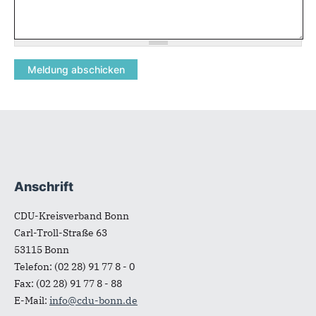
Anschrift
Fußbereich
CDU-Kreisverband Bonn
Carl-Troll-Straße 63
53115
Bonn
Telefon:
(02 28) 91 77 8 - 0
Fax:
(02 28) 91 77 8 - 88
E-Mail:
info@cdu-bonn.de