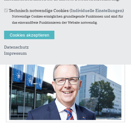
zur Bonner Nordbrücke bringen Klarheit für die
weitere Entwicklung des Projekts, stellen die
Technisch notwendige Cookies (
Individuelle Einstellungen
)
Region...
Notwendige Cookies ermöglichen grundlegende Funktionen und sind für
das einwandfreie Funktionieren der Website notwendig.
Datenschutz
Impressum