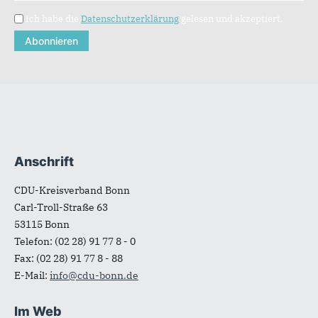
Ich habe die
Datenschutzerklärung
gelesen und akzeptiert.
Anschrift
Fußbereich
CDU-Kreisverband Bonn
Carl-Troll-Straße 63
53115
Bonn
Telefon:
(02 28) 91 77 8 - 0
Fax:
(02 28) 91 77 8 - 88
E-Mail:
info@cdu-bonn.de
Im Web