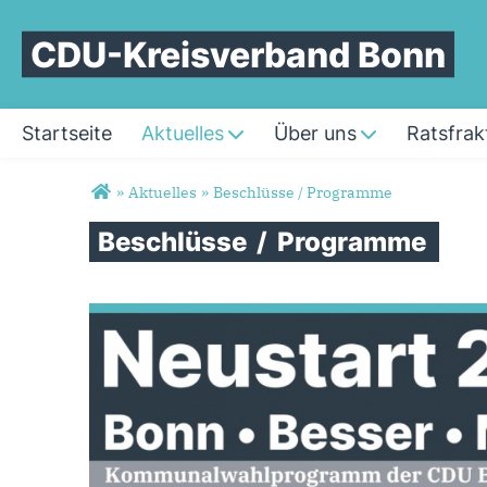
CDU-Kreisverband Bonn
Startseite
Aktuelles
Über uns
Ratsfrak
Sie sind hier
»
Aktuelles
»
Beschlüsse / Programme
Beschlüsse
/
Programme