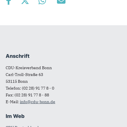
Anschrift
Fußbereich
CDU-Kreisverband Bonn
Carl-Troll-Straße 63
53115
Bonn
Telefon:
(02 28) 91 77 8 - 0
Fax:
(02 28) 91 77 8 - 88
E-Mail:
info@cdu-bonn.de
Im Web