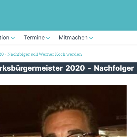
tion
Termine
Mitmachen
20 - Nachfolger soll Werner Koch werden
rksbürgermeister
2020
-
Nachfolger