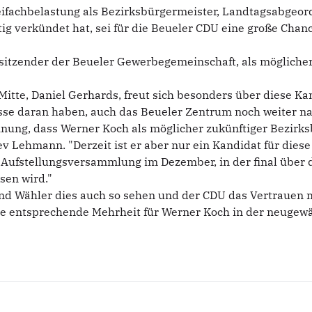
Dreifachbelastung als Bezirksbürgermeister, Landtagsabgeor
itig verkündet hat, sei für die Beueler CDU eine große Chan
sitzender der Beueler Gewerbegemeinschaft, als möglicher
tte, Daniel Gerhards, freut sich besonders über diese Ka
esse daran haben, auch das Beueler Zentrum noch weiter na
einung, dass Werner Koch als möglicher zukünftiger Bezir
ev Lehmann. "Derzeit ist er aber nur ein Kandidat für diese
ufstellungsversammlung im Dezember, in der final über d
sen wird."
nd Wähler dies auch so sehen und der CDU das Vertrauen mi
ie entsprechende Mehrheit für Werner Koch in der neugew