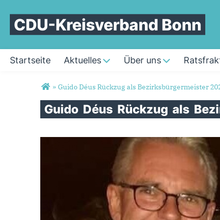
CDU-Kreisverband Bonn
Startseite
Aktuelles
Über uns
Ratsfrak
Sie sind hier
»
Guido Déus Rückzug als Bezirksbürgermeister 20
Guido
Déus
Rückzug
als
Bezi