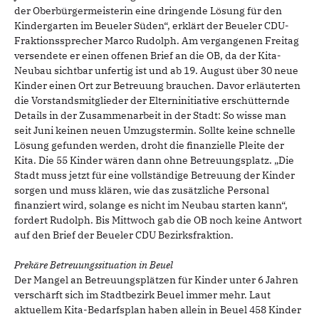
der Oberbürgermeisterin eine dringende Lösung für den
Kindergarten im Beueler Süden“, erklärt der Beueler CDU-
Fraktionssprecher Marco Rudolph. Am vergangenen Freitag
versendete er einen offenen Brief an die OB, da der Kita-
Neubau sichtbar unfertig ist und ab 19. August über 30 neue
Kinder einen Ort zur Betreuung brauchen. Davor erläuterten
die Vorstandsmitglieder der Elterninitiative erschütternde
Details in der Zusammenarbeit in der Stadt: So wisse man
seit Juni keinen neuen Umzugstermin. Sollte keine schnelle
Lösung gefunden werden, droht die finanzielle Pleite der
Kita. Die 55 Kinder wären dann ohne Betreuungsplatz. „Die
Stadt muss jetzt für eine vollständige Betreuung der Kinder
sorgen und muss klären, wie das zusätzliche Personal
finanziert wird, solange es nicht im Neubau starten kann“,
fordert Rudolph. Bis Mittwoch gab die OB noch keine Antwort
auf den Brief der Beueler CDU Bezirksfraktion.
Prekäre Betreuungssituation in Beuel
Der Mangel an Betreuungsplätzen für Kinder unter 6 Jahren
verschärft sich im Stadtbezirk Beuel immer mehr. Laut
aktuellem Kita-Bedarfsplan haben allein in Beuel 458 Kinder