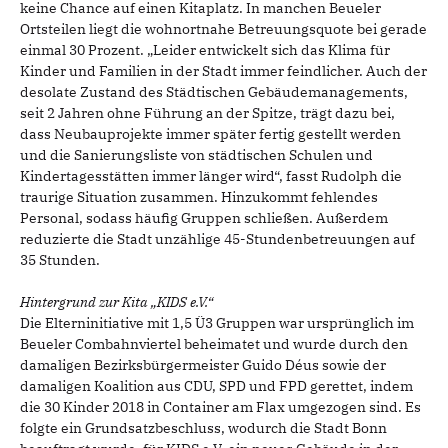
keine Chance auf einen Kitaplatz. In manchen Beueler
Ortsteilen liegt die wohnortnahe Betreuungsquote bei gerade
einmal 30 Prozent. „Leider entwickelt sich das Klima für
Kinder und Familien in der Stadt immer feindlicher. Auch der
desolate Zustand des Städtischen Gebäudemanagements,
seit 2 Jahren ohne Führung an der Spitze, trägt dazu bei,
dass Neubauprojekte immer später fertig gestellt werden
und die Sanierungsliste von städtischen Schulen und
Kindertagesstätten immer länger wird“, fasst Rudolph die
traurige Situation zusammen. Hinzukommt fehlendes
Personal, sodass häufig Gruppen schließen. Außerdem
reduzierte die Stadt unzählige 45-Stundenbetreuungen auf
35 Stunden.
Hintergrund zur Kita „KIDS e.V.“
Die Elterninitiative mit 1,5 Ü3 Gruppen war ursprünglich im
Beueler Combahnviertel beheimatet und wurde durch den
damaligen Bezirksbürgermeister Guido Déus sowie der
damaligen Koalition aus CDU, SPD und FPD gerettet, indem
die 30 Kinder 2018 in Container am Flax umgezogen sind. Es
folgte ein Grundsatzbeschluss, wodurch die Stadt Bonn