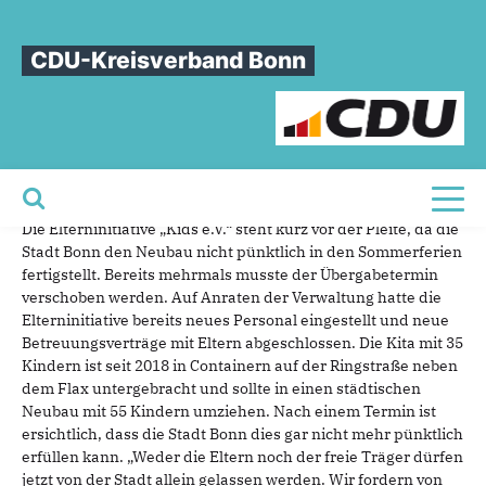
Sie sind hier
»
Kita Kids: CDU fordert OB zum sofortigen Handeln auf
CDU-Kreisverband Bonn
Kita
Kids:
CDU
fordert
OB
zum
sofortigen
Handeln
auf
11.07.2024
Im Stadtbezirk Beuel bahnt sich ein neues Kita-Desaster an:
Toggl
Die Elterninitiative „Kids e.V.“ steht kurz vor der Pleite, da die
Stadt Bonn den Neubau nicht pünktlich in den Sommerferien
fertigstellt. Bereits mehrmals musste der Übergabetermin
verschoben werden. Auf Anraten der Verwaltung hatte die
Elterninitiative bereits neues Personal eingestellt und neue
Betreuungsverträge mit Eltern abgeschlossen. Die Kita mit 35
Kindern ist seit 2018 in Containern auf der Ringstraße neben
dem Flax untergebracht und sollte in einen städtischen
Neubau mit 55 Kindern umziehen. Nach einem Termin ist
ersichtlich, dass die Stadt Bonn dies gar nicht mehr pünktlich
erfüllen kann. „Weder die Eltern noch der freie Träger dürfen
jetzt von der Stadt allein gelassen werden. Wir fordern von