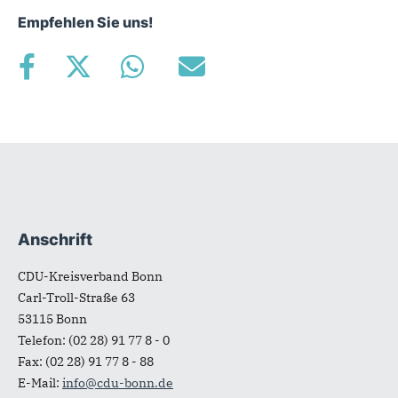
Empfehlen Sie uns!
Anschrift
Fußbereich
CDU-Kreisverband Bonn
Carl-Troll-Straße 63
53115
Bonn
Telefon:
(02 28) 91 77 8 - 0
Fax:
(02 28) 91 77 8 - 88
E-Mail:
info@cdu-bonn.de