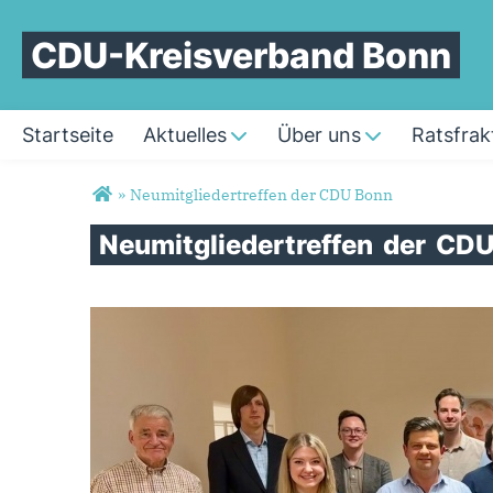
CDU-Kreisverband Bonn
Startseite
Aktuelles
Über uns
Ratsfrak
Sie sind hier
»
Neumitgliedertreffen der CDU Bonn
Neumitgliedertreffen
der
CD