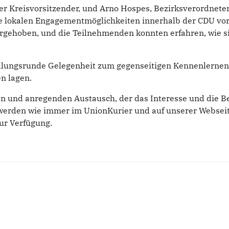
er Kreisvorsitzender, und Arno Hospes, Bezirksverordneter
e lokalen Engagementmöglichkeiten innerhalb der CDU vor
ehoben, und die Teilnehmenden konnten erfahren, wie sic
ellungsrunde Gelegenheit zum gegenseitigen Kennenlernen,
n lagen.
en und anregenden Austausch, der das Interesse und die B
 werden wie immer im UnionKurier und auf unserer Websei
ur Verfügung.