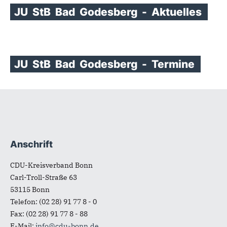
JU
StB
Bad
Godesberg
-
Aktuelles
JU
StB
Bad
Godesberg
-
Termine
Anschrift
Fußbereich
CDU-Kreisverband Bonn
Carl-Troll-Straße 63
53115
Bonn
Telefon:
(02 28) 91 77 8 - 0
Fax:
(02 28) 91 77 8 - 88
E-Mail:
info@cdu-bonn.de