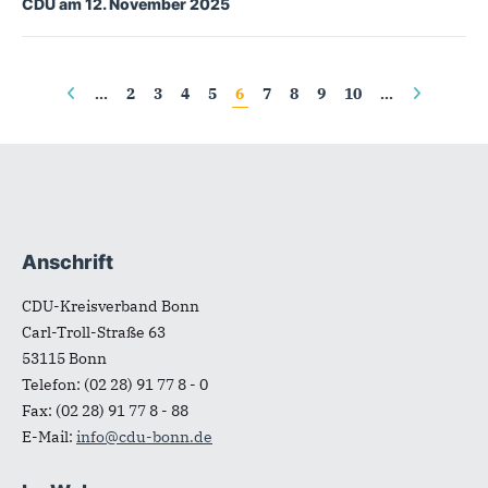
CDU am 12. November 2025
Seiten
…
2
3
4
5
6
7
8
9
10
…
Anschrift
Fußbereich
CDU-Kreisverband Bonn
Carl-Troll-Straße 63
53115
Bonn
Telefon:
(02 28) 91 77 8 - 0
Fax:
(02 28) 91 77 8 - 88
E-Mail:
info@cdu-bonn.de