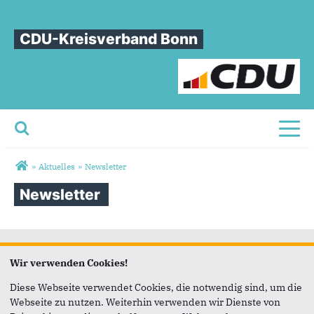
CDU-Kreisverband Bonn
Toggl
Sie sind hier
»
Aktuelles
»
Newsletter
Newsletter
Newsletter
Wir verwenden Cookies!
Diese Webseite verwendet Cookies, die notwendig sind, um die
Jetzt den kostenlosen Newsletter bestellen!
Webseite zu nutzen. Weiterhin verwenden wir Dienste von