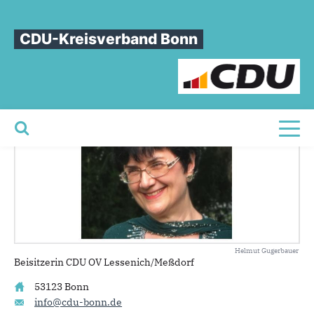
Sie sind hier
»
Prof. Dr. Margit Haider-Dechant
CDU-Kreisverband Bonn
Prof.
Dr.
Margit
Haider-Dechant
Toggl
Helmut Gugerbauer
Beisitzerin CDU OV Lessenich/Meßdorf
53123 Bonn
info@cdu-bonn.de