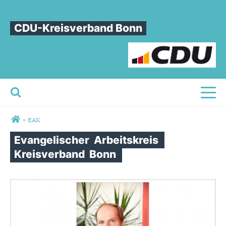
CDU-Kreisverband Bonn
Toggl
Sie sind hier
»
EAK
Evangelischer
Arbeitskreis
Kreisverband
Bonn