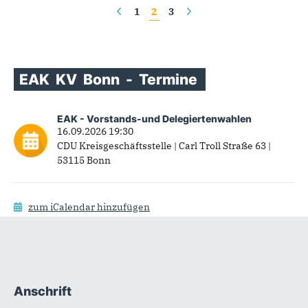
Seiten
1
2
3
EAK
KV
Bonn
-
Termine
EAK - Vorstands-und Delegiertenwahlen
16.09.2026 19:30
CDU Kreisgeschäftsstelle | Carl Troll Straße 63 |
53115 Bonn
zum iCalendar hinzufügen
Anschrift
Fußbereich