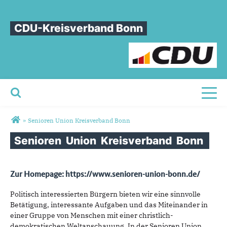
CDU-Kreisverband Bonn
Toggl
Sie sind hier
»
Senioren Union Kreisverband Bonn
Senioren
Union
Kreisverband
Bonn
Zur Homepage:
https://www.senioren-union-bonn.de/
Politisch interessierten Bürgern bieten wir eine sinnvolle
Betätigung, interessante Aufgaben und das Miteinander in
einer Gruppe von Menschen mit einer christlich-
demokratischen Weltanschauung. In der Senioren Union