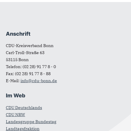
Anschrift
Fußbereich
CDU-Kreisverband Bonn
Carl-Troll-Straße 63
53115
Bonn
Telefon:
(02 28) 91 77 8 - 0
Fax:
(02 28) 91 77 8 - 88
E-Mail:
info@cdu-bonn.de
Im Web
CDU Deutschlands
CDU NRW
Landesgruppe Bundestag
Landtagsfraktion